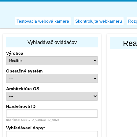
Testovacia webová kamera
Skontrolujte webkameru
Rozp
Rea
Vyhľadávač ovládačov
Výrobca
Operačný systém
Architektúra OS
Hardvérové ID
napríklad: USB\VID_046D&PID_0825
Vyhľadávací dopyt