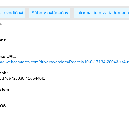
e o vodičovi
Súbory ovládačov
Informácie o zariadeniach
a
oru:
esu URL:
load.webcamtests.com/drivers/vendors/Realtek/10-0-17134-20043-rs4-
ash:
dd76572c030f41d5440f1
stém
 OS