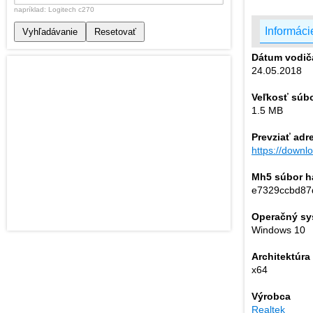
napríklad: Logitech c270
Informáci
Vyhľadávanie
Resetovať
Dátum vodič
24.05.2018
Veľkosť súb
1.5 MB
Prevziať adr
https://down
Mh5 súbor h
e7329ccbd87
Operačný sy
Windows 10
Architektúra
x64
Výrobca
Realtek