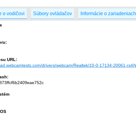
e o vodičovi
Súbory ovládačov
Informácie o zariadeniach
a
oru:
esu URL:
load.webcamtests.com/drivers/webcam/Realtek/10-0-17134-20061-rs4/
ash:
873ffcf6b2409eae752c
stém
 OS