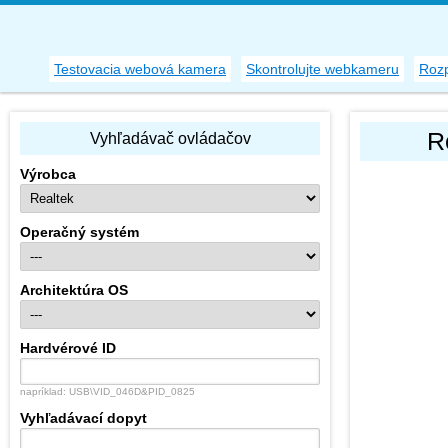
Testovacia webová kamera
Skontrolujte webkameru
Rozp
R
Vyhľadávač ovládačov
Výrobca
Operačný systém
Architektúra OS
Hardvérové ID
napríklad: USB\VID_046D&PID_0825
Vyhľadávací dopyt