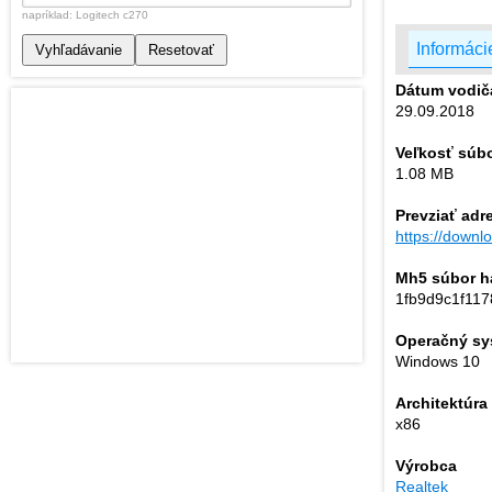
napríklad: Logitech c270
Informáci
Vyhľadávanie
Resetovať
Dátum vodič
29.09.2018
Veľkosť súb
1.08 MB
Prevziať adr
https://down
Mh5 súbor h
1fb9d9c1f117
Operačný sy
Windows 10
Architektúra
x86
Výrobca
Realtek